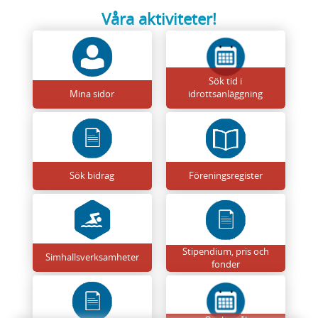
Våra aktiviteter!
Sök tid i
Mina sidor
idrottsanläggning
Sök bidrag
Föreningsregister
Stipendium, pris och
Simhallsverksamheter
fonder